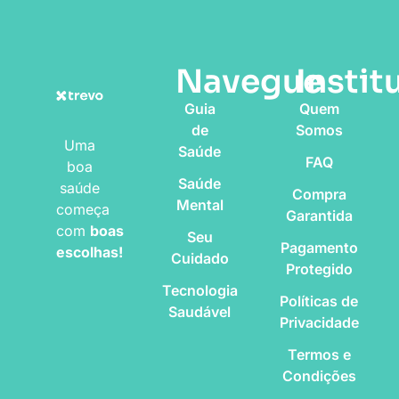
Navegue
Instit
Guia
Quem
de
Somos
Uma
Saúde
FAQ
boa
Saúde
saúde
Compra
Mental
começa
Garantida
com
boas
Seu
Pagamento
escolhas!
Cuidado
Protegido
Tecnologia
Políticas de
Saudável
Privacidade
Termos e
Condições