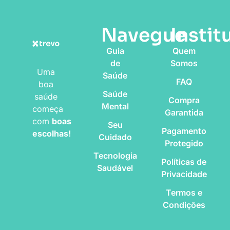
Navegue
Instit
Guia
Quem
de
Somos
Uma
Saúde
FAQ
boa
Saúde
saúde
Compra
Mental
começa
Garantida
com
boas
Seu
Pagamento
escolhas!
Cuidado
Protegido
Tecnologia
Políticas de
Saudável
Privacidade
Termos e
Condições