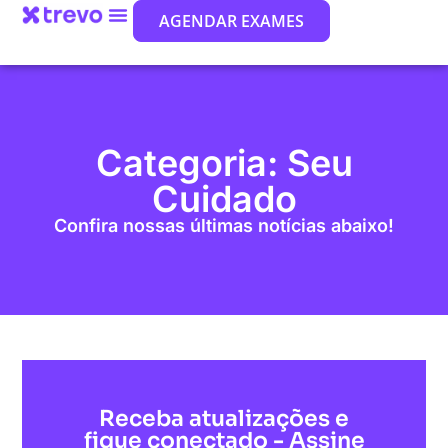
AGENDAR EXAMES
Categoria: Seu
Cuidado
Confira nossas últimas notícias abaixo!
Receba atualizações e
fique conectado - Assine