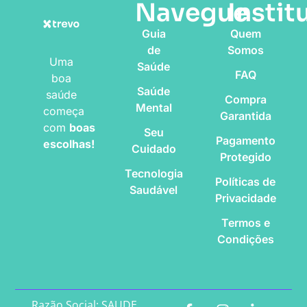
Navegue
Instit
Guia
Quem
de
Somos
Uma
Saúde
FAQ
boa
Saúde
saúde
Compra
Mental
começa
Garantida
com
boas
Seu
Pagamento
escolhas!
Cuidado
Protegido
Tecnologia
Políticas de
Saudável
Privacidade
Termos e
Condições
Razão Social: SAUDE