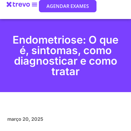
AGENDAR EXAMES
Endometriose: O que
é, sintomas, como
diagnosticar e como
tratar
março 20, 2025