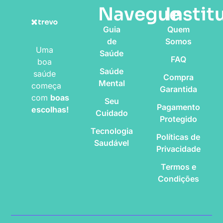
Navegue
Instit
Guia
Quem
de
Somos
Uma
Saúde
FAQ
boa
Saúde
saúde
Compra
Mental
começa
Garantida
com
boas
Seu
Pagamento
escolhas!
Cuidado
Protegido
Tecnologia
Políticas de
Saudável
Privacidade
Termos e
Condições