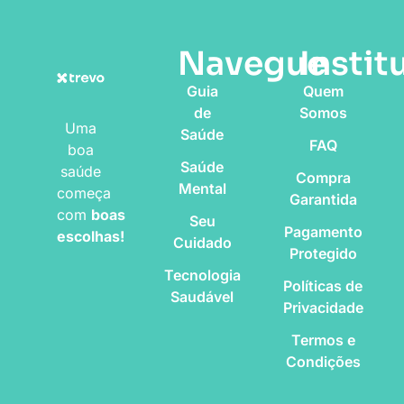
Navegue
Instit
Guia
Quem
de
Somos
Uma
Saúde
FAQ
boa
Saúde
saúde
Compra
Mental
começa
Garantida
com
boas
Seu
Pagamento
escolhas!
Cuidado
Protegido
Tecnologia
Políticas de
Saudável
Privacidade
Termos e
Condições