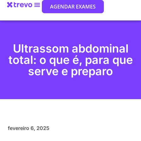
AGENDAR EXAMES
Ultrassom abdominal
total: o que é, para que
serve e preparo
fevereiro 6, 2025