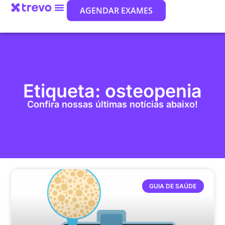
AGENDAR EXAMES
Etiqueta: osteopenia
Confira nossas últimas notícias abaixo!
GUIA DE SAÚDE