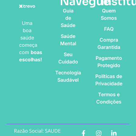
Navegue
Instit
Guia
Quem
de
Somos
Uma
Saúde
FAQ
boa
Saúde
saúde
Compra
Mental
começa
Garantida
com
boas
Seu
Pagamento
escolhas!
Cuidado
Protegido
Tecnologia
Políticas de
Saudável
Privacidade
Termos e
Condições
Razão Social: SAUDE