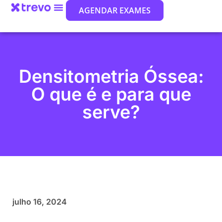
AGENDAR EXAMES
Densitometria Óssea:
O que é e para que
serve?
julho 16, 2024