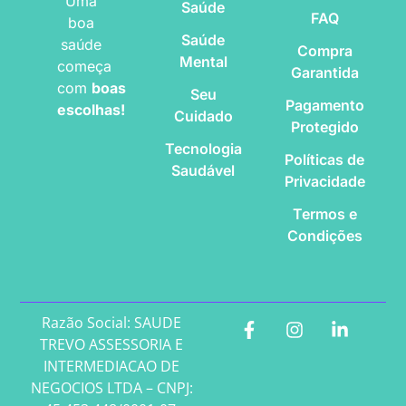
Uma
Saúde
FAQ
boa
Saúde
saúde
Compra
Mental
começa
Garantida
com
boas
Seu
Pagamento
escolhas!
Cuidado
Protegido
Tecnologia
Políticas de
Saudável
Privacidade
Termos e
Condições
Razão Social: SAUDE
TREVO ASSESSORIA E
INTERMEDIACAO DE
NEGOCIOS LTDA – CNPJ: