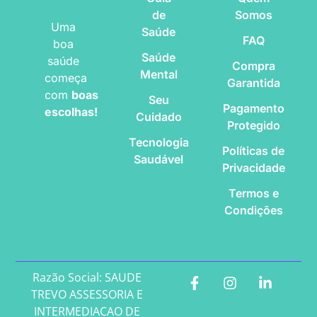
de
Somos
Uma
Saúde
FAQ
boa
Saúde
saúde
Compra
Mental
começa
Garantida
com
boas
Seu
Pagamento
escolhas!
Cuidado
Protegido
Tecnologia
Políticas de
Saudável
Privacidade
Termos e
Condições
Razão Social: SAUDE
TREVO ASSESSORIA E
INTERMEDIACAO DE