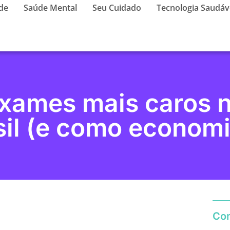
de
Saúde Mental
Seu Cuidado
Tecnologia Saudáv
xames mais caros 
sil (e como economi
Com