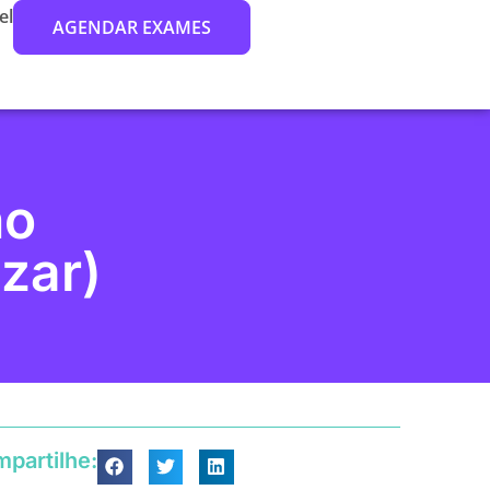
el
AGENDAR EXAMES
no
zar)
partilhe: