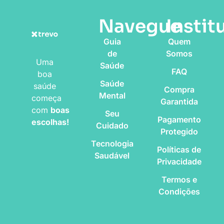
Navegue
Instit
Guia
Quem
de
Somos
Uma
Saúde
FAQ
boa
Saúde
saúde
Compra
Mental
começa
Garantida
com
boas
Seu
Pagamento
escolhas!
Cuidado
Protegido
Tecnologia
Políticas de
Saudável
Privacidade
Termos e
Condições