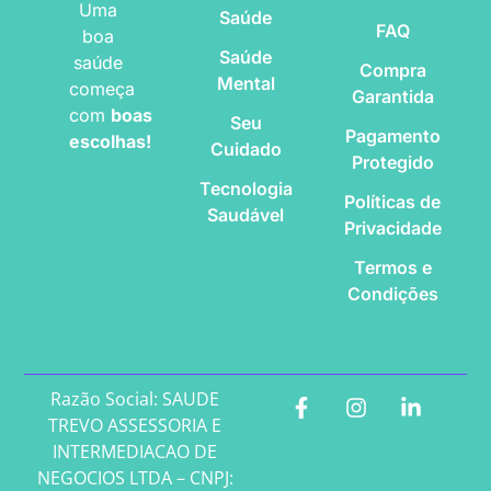
Uma
Saúde
FAQ
boa
Saúde
saúde
Compra
Mental
começa
Garantida
com
boas
Seu
Pagamento
escolhas!
Cuidado
Protegido
Tecnologia
Políticas de
Saudável
Privacidade
Termos e
Condições
Razão Social: SAUDE
TREVO ASSESSORIA E
INTERMEDIACAO DE
NEGOCIOS LTDA – CNPJ: