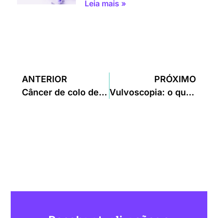
Leia mais »
ANTERIOR
PRÓXIMO
Câncer de colo de útero & HPV: como diagnosticar, como tratar e como prevenir
Vulvoscopia: o que é e para que serve?