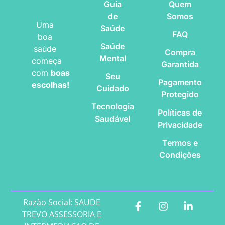
Guia
Quem
de
Somos
Uma
Saúde
FAQ
boa
Saúde
saúde
Compra
Mental
começa
Garantida
com
boas
Seu
Pagamento
escolhas!
Cuidado
Protegido
Tecnologia
Políticas de
Saudável
Privacidade
Termos e
Condições
Razão Social: SAUDE
TREVO ASSESSORIA E