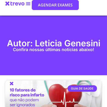
AGENDAR EXAMES
Autor:
Leticia Genesini
Confira nossas últimas notícias abaixo!
GUIA DE SAÚDE