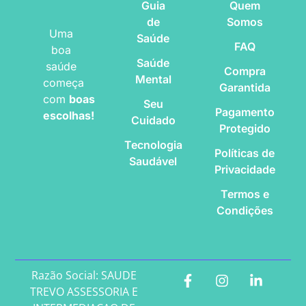
Guia
Quem
de
Somos
Uma
Saúde
FAQ
boa
Saúde
saúde
Compra
Mental
começa
Garantida
com
boas
Seu
Pagamento
escolhas!
Cuidado
Protegido
Tecnologia
Políticas de
Saudável
Privacidade
Termos e
Condições
Razão Social: SAUDE
TREVO ASSESSORIA E