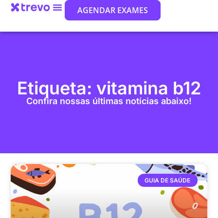
AGENDAR EXAMES
Etiqueta: vitamina b12
Confira nossas últimas notícias abaixo!
GUIA DE SAÚDE