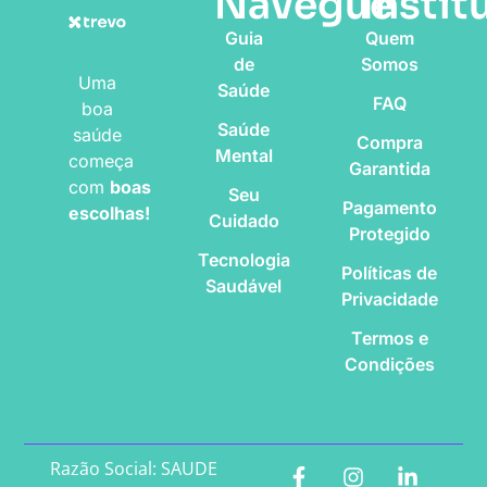
Navegue
Instit
Guia
Quem
de
Somos
Uma
Saúde
FAQ
boa
Saúde
saúde
Compra
Mental
começa
Garantida
com
boas
Seu
Pagamento
escolhas!
Cuidado
Protegido
Tecnologia
Políticas de
Saudável
Privacidade
Termos e
Condições
Razão Social: SAUDE