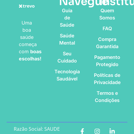
Navegue
Instit
Guia
Quem
de
Somos
Uma
Saúde
FAQ
boa
Saúde
saúde
Compra
Mental
começa
Garantida
com
boas
Seu
Pagamento
escolhas!
Cuidado
Protegido
Tecnologia
Políticas de
Saudável
Privacidade
Termos e
Condições
Razão Social: SAUDE