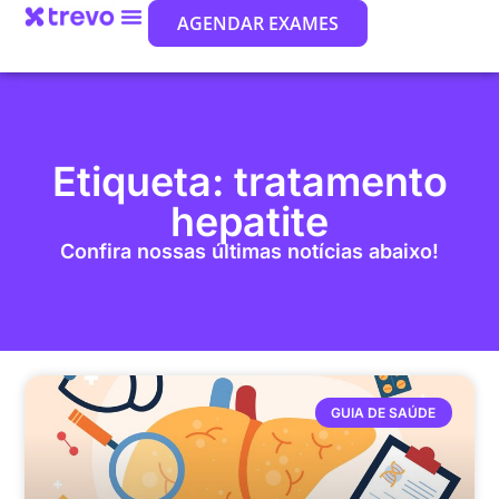
AGENDAR EXAMES
Etiqueta: tratamento
hepatite
Confira nossas últimas notícias abaixo!
GUIA DE SAÚDE