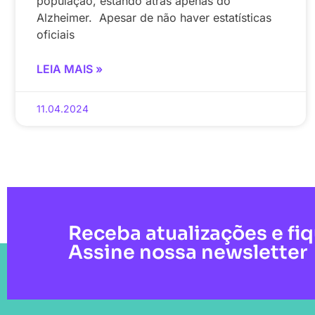
população, estando atrás apenas do
Alzheimer. Apesar de não haver estatísticas
oficiais
LEIA MAIS »
11.04.2024
Receba atualizações e fi
Assine nossa newsletter