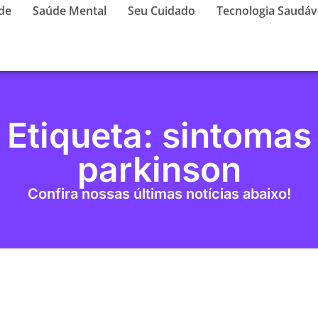
de
Saúde Mental
Seu Cuidado
Tecnologia Saudáv
Etiqueta: sintomas
parkinson
Confira nossas últimas notícias abaixo!