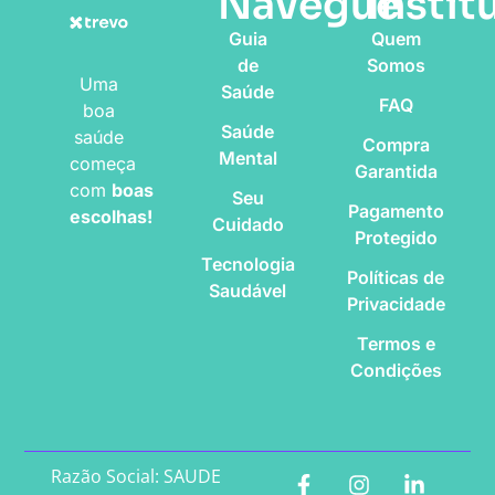
Navegue
Instit
Guia
Quem
de
Somos
Uma
Saúde
FAQ
boa
Saúde
saúde
Compra
Mental
começa
Garantida
com
boas
Seu
Pagamento
escolhas!
Cuidado
Protegido
Tecnologia
Políticas de
Saudável
Privacidade
Termos e
Condições
Razão Social: SAUDE