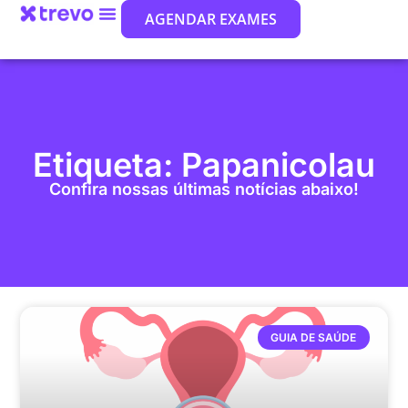
AGENDAR EXAMES
Etiqueta: Papanicolau
Confira nossas últimas notícias abaixo!
GUIA DE SAÚDE