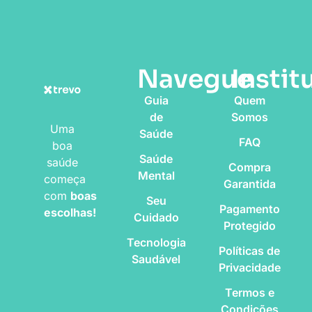
Navegue
Instit
Guia
Quem
de
Somos
Uma
Saúde
FAQ
boa
Saúde
saúde
Compra
Mental
começa
Garantida
com
boas
Seu
Pagamento
escolhas!
Cuidado
Protegido
Tecnologia
Políticas de
Saudável
Privacidade
Termos e
Condições