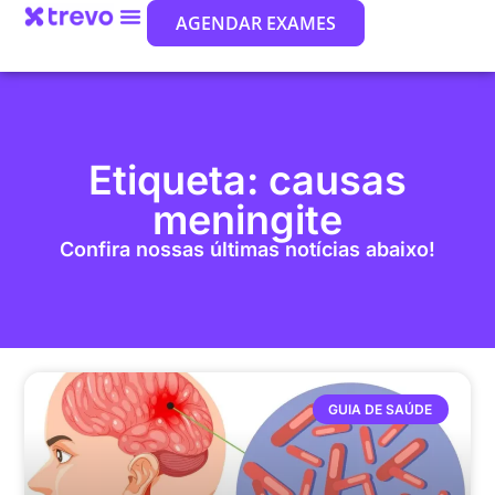
AGENDAR EXAMES
Etiqueta: causas
meningite
Confira nossas últimas notícias abaixo!
GUIA DE SAÚDE