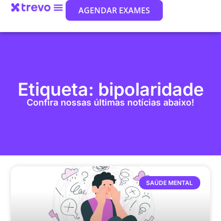
AGENDAR EXAMES
Etiqueta: bipolaridade
Confira nossas últimas notícias abaixo!
SAÚDE MENTAL