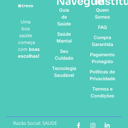
Navegue
Instit
Guia
Quem
de
Somos
Uma
Saúde
FAQ
boa
Saúde
saúde
Compra
Mental
começa
Garantida
com
boas
Seu
Pagamento
escolhas!
Cuidado
Protegido
Tecnologia
Políticas de
Saudável
Privacidade
Termos e
Condições
Razão Social: SAUDE