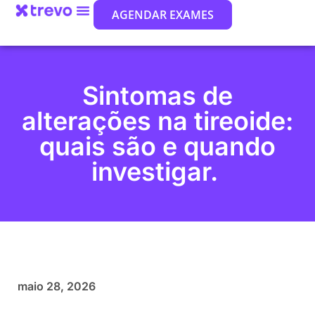
AGENDAR EXAMES
Sintomas de
alterações na tireoide:
quais são e quando
investigar.
maio 28, 2026