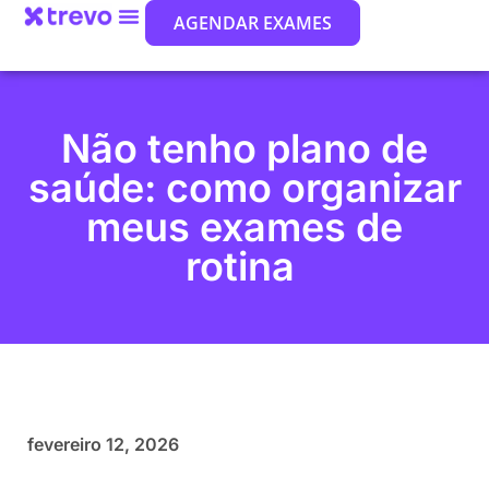
AGENDAR EXAMES
Não tenho plano de
saúde: como organizar
meus exames de
rotina
fevereiro 12, 2026