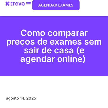
AGENDAR EXAMES
Como comparar
preços de exames sem
sair de casa (e
agendar online)
agosto 14, 2025