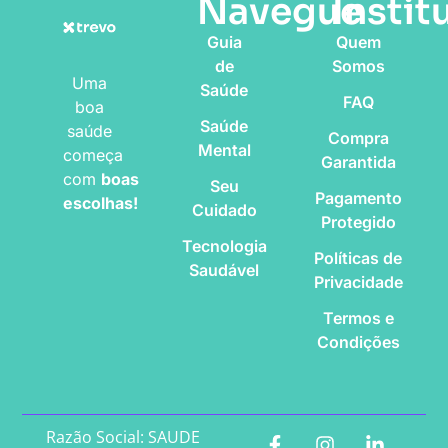
Navegue
Instit
Guia
Quem
de
Somos
Uma
Saúde
FAQ
boa
Saúde
saúde
Compra
Mental
começa
Garantida
com
boas
Seu
Pagamento
escolhas!
Cuidado
Protegido
Tecnologia
Políticas de
Saudável
Privacidade
Termos e
Condições
Razão Social: SAUDE