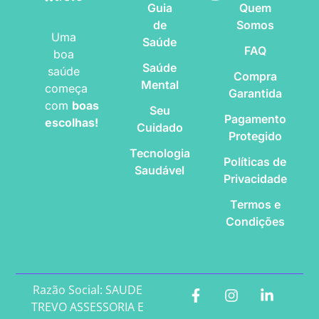
Guia
Quem
de
Somos
Uma
Saúde
FAQ
boa
Saúde
saúde
Compra
Mental
começa
Garantida
com
boas
Seu
Pagamento
escolhas!
Cuidado
Protegido
Tecnologia
Políticas de
Saudável
Privacidade
Termos e
Condições
Razão Social: SAUDE
TREVO ASSESSORIA E