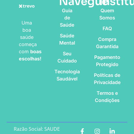
Navegue
Instit
Guia
Quem
de
Somos
Uma
Saúde
FAQ
boa
Saúde
saúde
Compra
Mental
começa
Garantida
com
boas
Seu
Pagamento
escolhas!
Cuidado
Protegido
Tecnologia
Políticas de
Saudável
Privacidade
Termos e
Condições
Razão Social: SAUDE